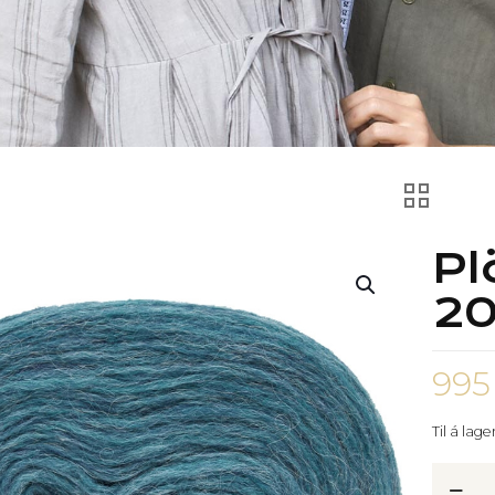
Pl
20
99
Til á lage
Plötulo