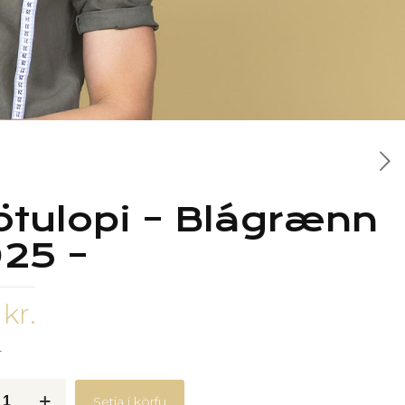
ötulopi – Blágrænn
25 –
5
kr.
r
pi
Setja í körfu