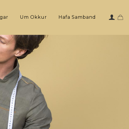
ngar
Um Okkur
Hafa Samband