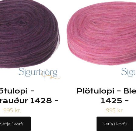
ötulopi –
Plötulopi – Bl
nrauður 1428 –
1425 –
995
kr.
995
kr.
Setja í körfu
Setja í körfu