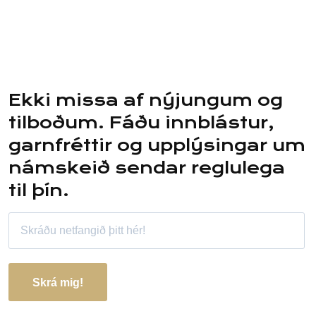
Ekki missa af nýjungum og
tilboðum. Fáðu innblástur,
garnfréttir og upplýsingar um
námskeið sendar reglulega
til þín.
Skrá mig!