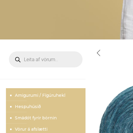
Products
search
Amigurumi / Fígúruhekl
Hespuhúsið
Smádót fyrir börnin
Vörur á afslætti