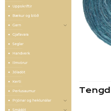
Uppskriftir
Bækur og blöð
Garn
Gjafavara
Seglar
Handverk
Ilmvörur
Jóladót
Kerti
Tengd
Perlusaumur
Prjónar og heklunálar
Smádót