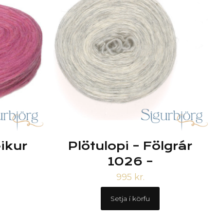
eikur
Plötulopi – Fölgrár
1026 –
995
kr.
Setja í körfu