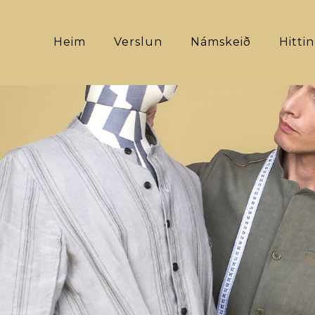
Heim
Verslun
Námskeið
Hitti