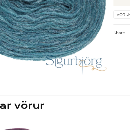
-
Blágræ
VÖRU
2025
-
quantit
Share
ar vörur