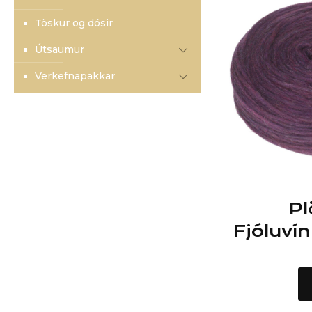
Töskur og dósir
Útsaumur
Verkefnapakkar
Pl
Fjóluví