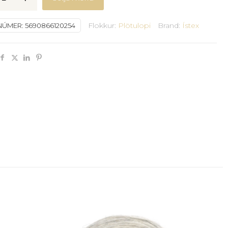
nn
Flokkur:
Plötulopi
Brand:
Ístex
NÚMER:
5690866120254
y