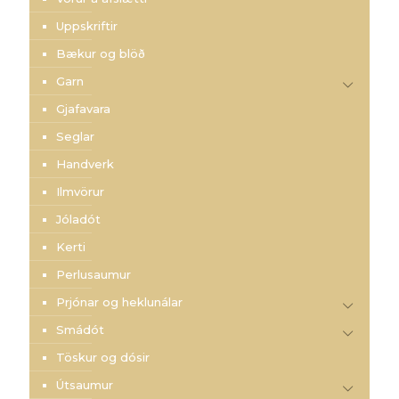
Uppskriftir
Bækur og blöð
Garn
Gjafavara
Seglar
Handverk
Ilmvörur
Jóladót
Kerti
Perlusaumur
Prjónar og heklunálar
Smádót
Töskur og dósir
Útsaumur