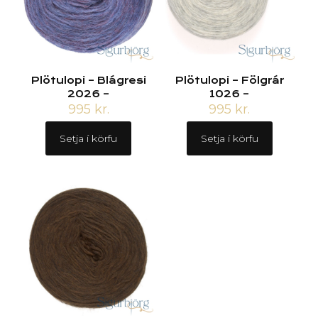
Plötulopi – Blágresi
Plötulopi – Fölgrár
2026 –
1026 –
995
kr.
995
kr.
Setja í körfu
Setja í körfu