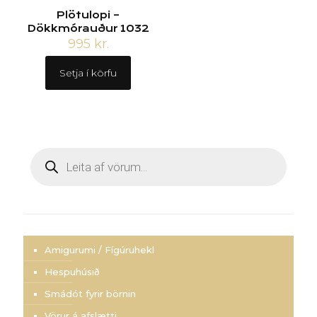
Plötulopi –
Dökkmórauður 1032
995
kr.
Setja í körfu
Products
search
Amigurumi / Fígúruhekl
Hespuhúsið
Smádót fyrir börnin
Vörur á afslætti