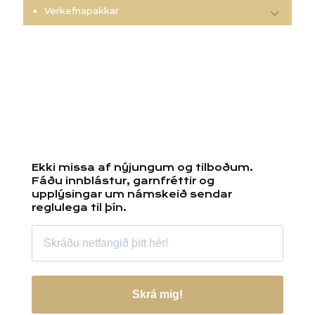
Verkefnapakkar
Ekki missa af nýjungum og tilboðum.
Fáðu innblástur, garnfréttir og
upplýsingar um námskeið sendar
reglulega til þín.
Skrá mig!