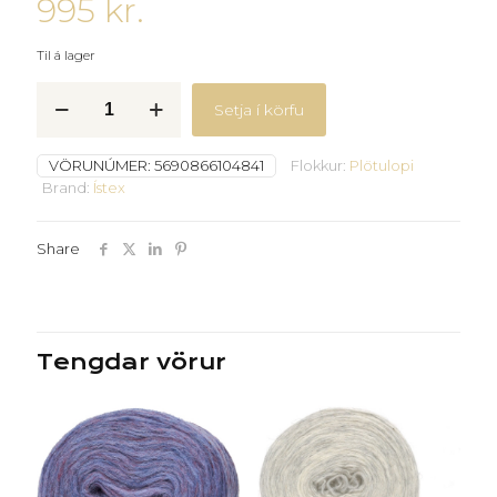
995
kr.
Til á lager
Plötulopi
Setja í körfu
-
Dökkgrænn
484
VÖRUNÚMER:
5690866104841
Flokkur:
Plötulopi
-
Brand:
Ístex
quantity
Share
Tengdar vörur