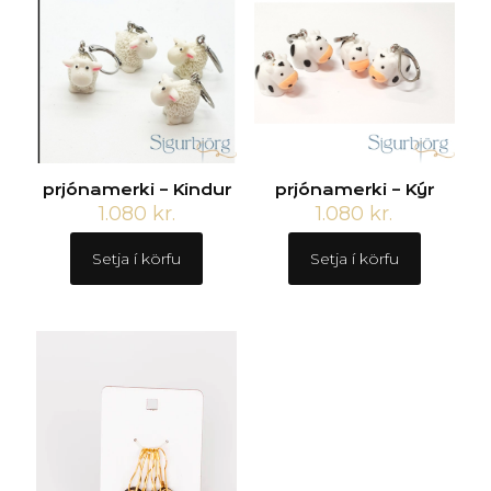
prjónamerki – Kindur
prjónamerki – Kýr
1.080
kr.
1.080
kr.
Setja í körfu
Setja í körfu