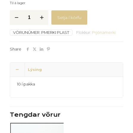
Til á lager
Prjónamerki
Setja í körfu
plast
nælur
quantity
VÖRUNÚMER:
PMERKI PLAST
Flokkur:
Prjónamerki
Share
Lýsing
10 í pakka
Tengdar vörur