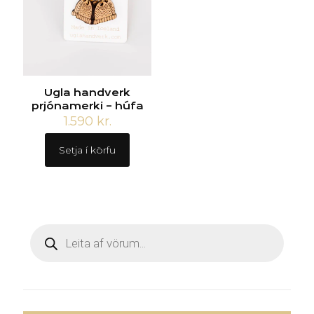
Ugla handverk
prjónamerki – húfa
1.590
kr.
Setja í körfu
Products
search