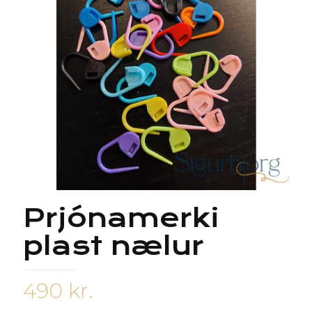
Prjónamerki
plast nælur
490
kr.