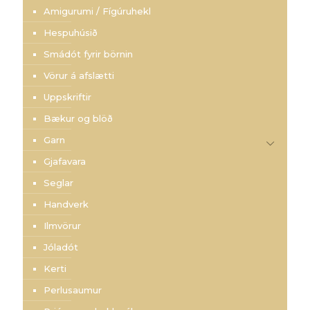
Amigurumi / Fígúruhekl
Hespuhúsið
Smádót fyrir börnin
Vörur á afslætti
Uppskriftir
Bækur og blöð
Garn
Gjafavara
Seglar
Handverk
Ilmvörur
Jóladót
Kerti
Perlusaumur