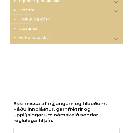
Prjónar og heklunálar
Smádót
Töskur og dósir
Útsaumur
Verkefnapakkar
Ekki missa af nýjungum og tilboðum.
Fáðu innblástur, garnfréttir og
upplýsingar um námskeið sendar
reglulega til þín.