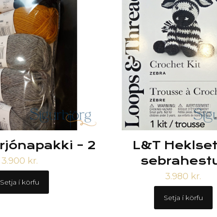
rjónapakki – 2
L&T Heklset
sebrahest
3.900
kr.
3.980
kr.
Setja í körfu
Setja í körfu