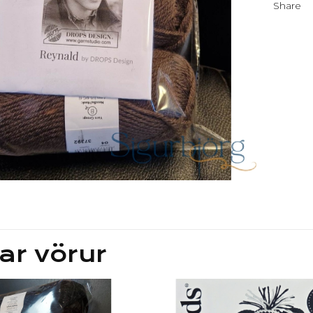
Share
ar vörur