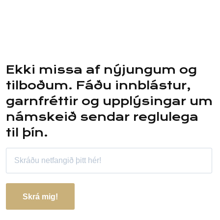
Ekki missa af nýjungum og
tilboðum. Fáðu innblástur,
garnfréttir og upplýsingar um
námskeið sendar reglulega
til þín.
Skrá mig!