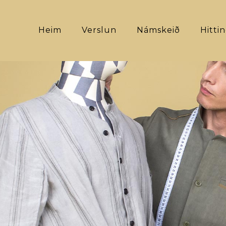
Heim
Verslun
Námskeið
Hitti