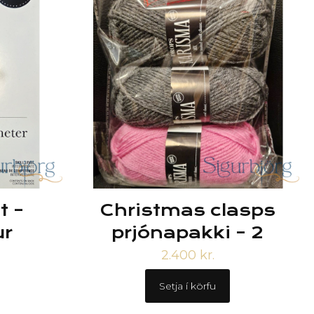
t –
Christmas clasps
ur
prjónapakki – 2
2.400
kr.
Setja í körfu