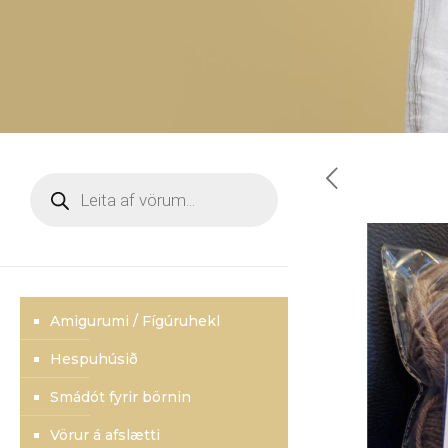
Products
search
Amigurumi / Fígúruhekl
Hespuhúsið
Smádót fyrir börnin
Vörur á afslætti