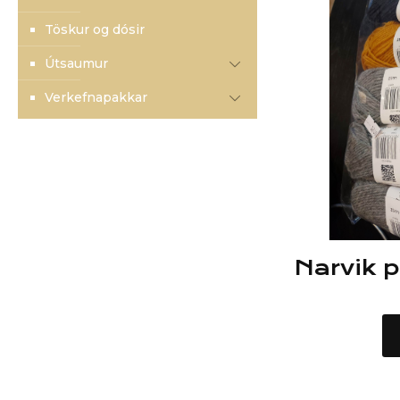
Töskur og dósir
Útsaumur
Verkefnapakkar
Narvik p