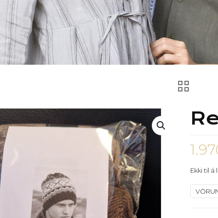
Re
1.9
Ekki til á
VÖRU