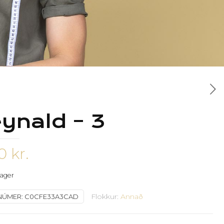
ynald – 3
70
kr.
 lager
Flokkur:
Annað
NÚMER:
C0CFE33A3CAD