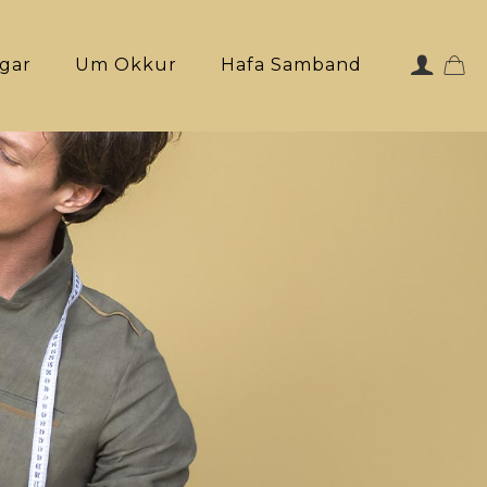
ngar
Um Okkur
Hafa Samband