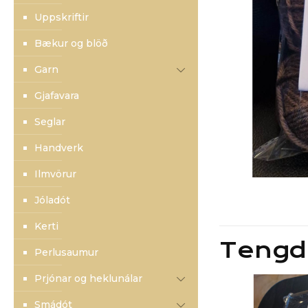
Uppskriftir
Bækur og blöð
Garn
Gjafavara
Seglar
Handverk
Ilmvörur
Jóladót
Kerti
Tengd
Perlusaumur
Prjónar og heklunálar
Smádót