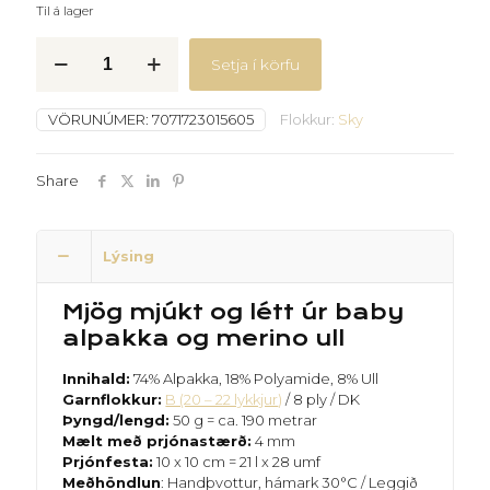
Til á lager
Sky
Setja í körfu
12
-
Gallabuxnablár
VÖRUNÚMER:
7071723015605
Flokkur:
Sky
quantity
Share
Lýsing
Mjög mjúkt og létt úr baby
alpakka og merino ull
Innihald:
74% Alpakka, 18% Polyamide, 8% Ull
Garnflokkur:
B (20 – 22 lykkjur
)
/ 8 ply / DK
Þyngd/lengd:
50 g = ca. 190 metrar
Mælt með prjónastærð:
4 mm
Prjónfesta:
10 x 10 cm = 21 l x 28 umf
Meðhöndlun
: Handþvottur, hámark 30°C / Leggið