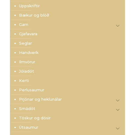
Uppskriftir
Bækur og blöð
Garn
Gjafavara
Seglar
Handverk
Ilmvörur
Jóladót
Kerti
Perlusaumur
Prjónar og heklunálar
Smádót
Töskur og dósir
Útsaumur