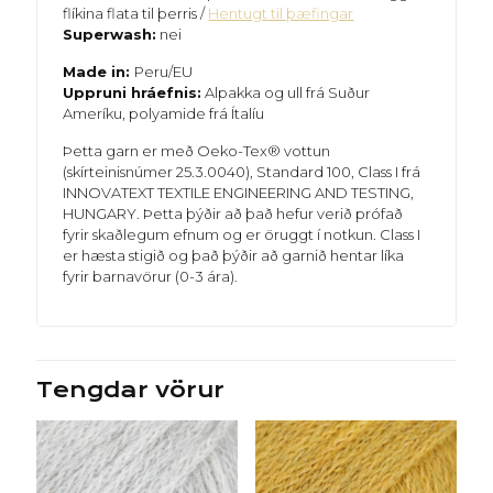
flíkina flata til þerris /
Hentugt til þæfingar
Superwash:
nei
Made in:
Peru/EU
Uppruni hráefnis:
Alpakka og ull frá Suður
Ameríku, polyamide frá Ítalíu
Þetta garn er með Oeko-Tex® vottun
(skírteinisnúmer 25.3.0040), Standard 100, Class I frá
INNOVATEXT TEXTILE ENGINEERING AND TESTING,
HUNGARY. Þetta þýðir að það hefur verið prófað
fyrir skaðlegum efnum og er öruggt í notkun. Class I
er hæsta stigið og það þýðir að garnið hentar líka
fyrir barnavörur (0-3 ára).
Tengdar vörur