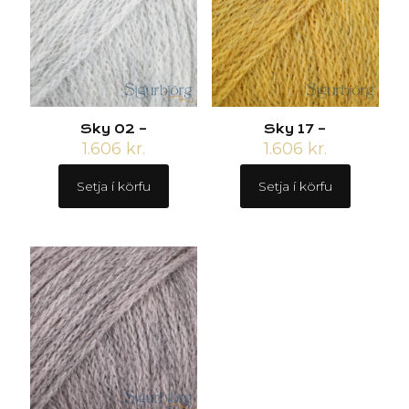
Sky 02 –
Sky 17 –
1.606
kr.
1.606
kr.
Setja í körfu
Setja í körfu