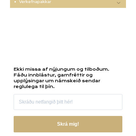
Verkefnapakkar
Ekki missa af nýjungum og tilboðum.
Fáðu innblástur, garnfréttir og
upplýsingar um námskeið sendar
reglulega til þín.
Skrá mig!