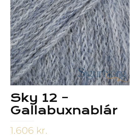
Sky 12 –
Gallabuxnablár
1.606
kr.