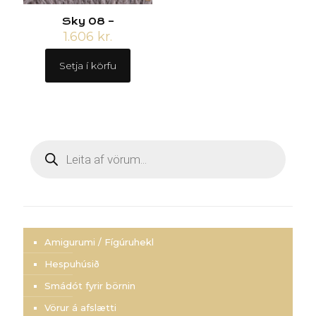
Sky 08 –
1.606
kr.
Setja í körfu
Products
search
Amigurumi / Fígúruhekl
Hespuhúsið
Smádót fyrir börnin
Vörur á afslætti