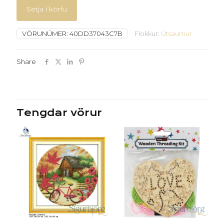
Setja í körfu
VÖRUNÚMER:
40DD37043C7B
Flokkur:
Útsaumur
Share
Tengdar vörur