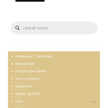
Products
search
Amigurumi / Fígúruhekl
Hespuhúsið
Smádót fyrir börnin
Vörur á afslætti
Uppskriftir
Bækur og blöð
Garn