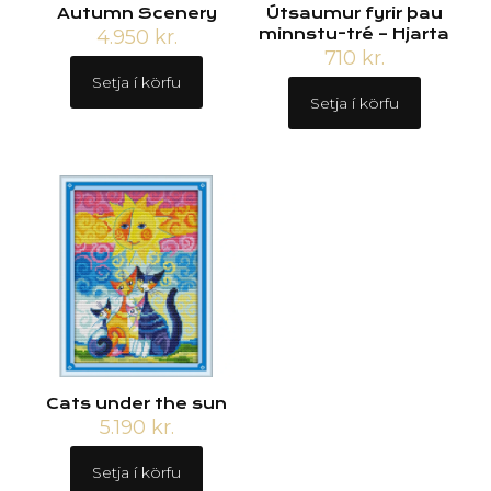
Autumn Scenery
Útsaumur fyrir þau
4.950
kr.
minnstu-tré – Hjarta
710
kr.
Setja í körfu
Setja í körfu
Cats under the sun
5.190
kr.
Setja í körfu