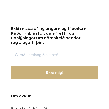
Ekki missa af nýjungum og tilboðum.
Fáðu innblástur, garnfréttir og
upplýsingar um námskeið sendar
reglulega til þín.
Skrá mig!
Um okkur
Bjarkarholt 2 / Háholt 14