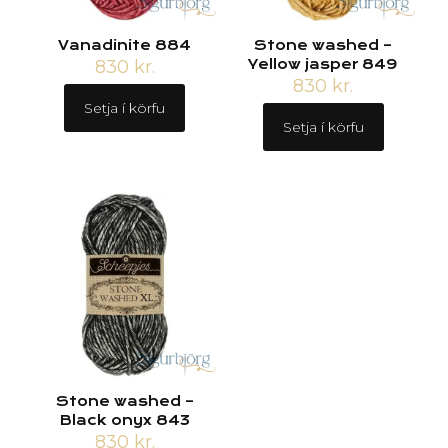
Vanadinite 884
Stone washed –
830
kr.
Yellow jasper 849
830
kr.
Setja í körfu
Setja í körfu
Stone washed –
Black onyx 843
830
kr.