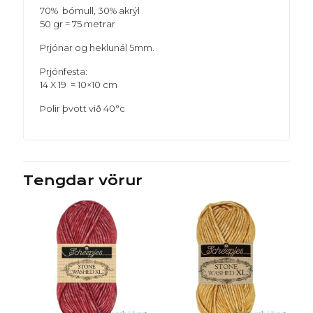
70% bómull, 30% akrýl
50 gr = 75 metrar
Prjónar og heklunál 5mm.
Prjónfesta:
14 X 19 = 10×10 cm
Þolir þvott við 40°c
Tengdar vörur