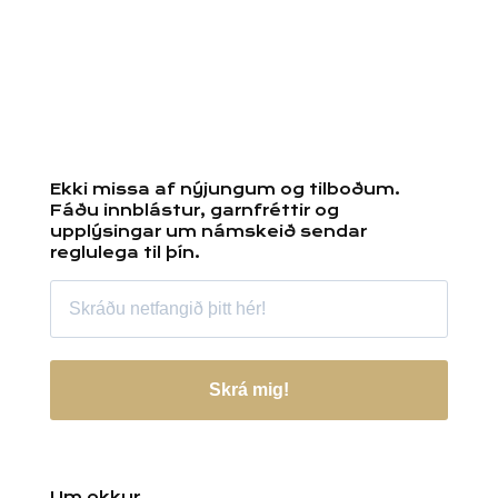
Ekki missa af nýjungum og tilboðum.
Fáðu innblástur, garnfréttir og
upplýsingar um námskeið sendar
reglulega til þín.
Skrá mig!
Um okkur