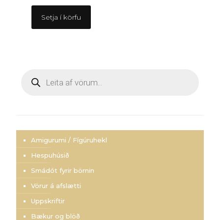
Setja í körfu
Products
search
Amigurumi / Fígúruhekl
Hespuhúsið
Smádót fyrir börnin
Vörur á afslætti
Uppskriftir
Bækur og blöð