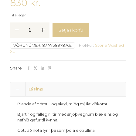
830
kr.
Til á lager
Stone
Setja í körfu
washed
-
Tourmaline
VÖRUNÚMER:
8717738978762
Flokkur:
Stone Washed
-
XL
876
quantity
Share
Lýsing
Blanda af bómull og akrýl, mjög mjúkt viðkomu.
Bjartir og fallegir litir með snjóþvegnum blæ eins og
nafnið gefur til kynna.
Gott að nota fyrir þá sem þola ekki ullina.