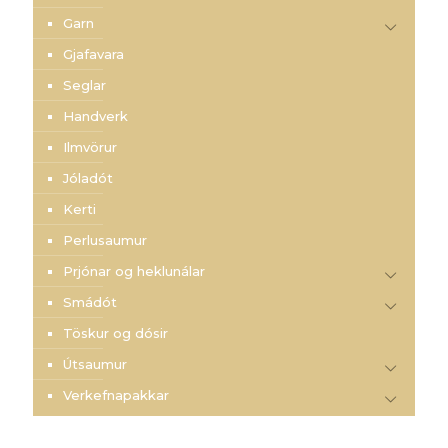
Garn
Gjafavara
Seglar
Handverk
Ilmvörur
Jóladót
Kerti
Perlusaumur
Prjónar og heklunálar
Smádót
Töskur og dósir
Útsaumur
Verkefnapakkar