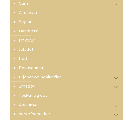
Garn
Gjafavara
Seglar
Handverk
Ilmvörur
Jóladót
Kerti
Perlusaumur
Prjónar og heklunálar
Smádót
Töskur og dósir
Útsaumur
Verkefnapakkar