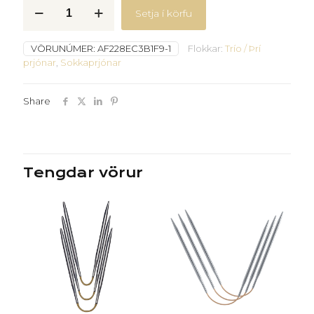
þrí
Setja í körfu
-
2,25
mm.
VÖRUNÚMER:
AF228EC3B1F9-1
Flokkar:
Trío / Þrí
quantity
prjónar
,
Sokkaprjónar
Share
Tengdar vörur