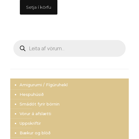
Setja í körfu
Products
search
Amigurumi / Fígúruhekl
Hespuhúsið
Smádót fyrir börnin
Vörur á afslætti
Uppskriftir
Bækur og blöð