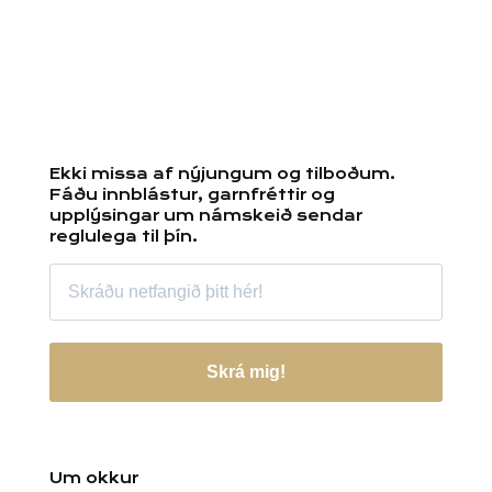
Ekki missa af nýjungum og tilboðum.
Fáðu innblástur, garnfréttir og
upplýsingar um námskeið sendar
reglulega til þín.
Skrá mig!
Um okkur