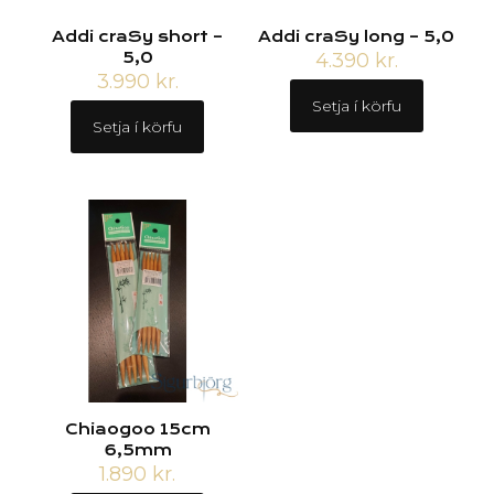
Addi craSy short –
Addi craSy long – 5,0
5,0
4.390
kr.
3.990
kr.
Setja í körfu
Setja í körfu
Chiaogoo 15cm
6,5mm
1.890
kr.