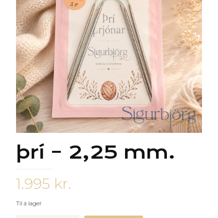
þrí – 2,25 mm.
1.995
kr.
Til á lager