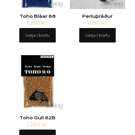
Toho Bláar 68
Perluþráður
1.260
kr.
1.550
kr.
Setja í körfu
Setja í körfu
Toho Gull 62B
1.260
kr.