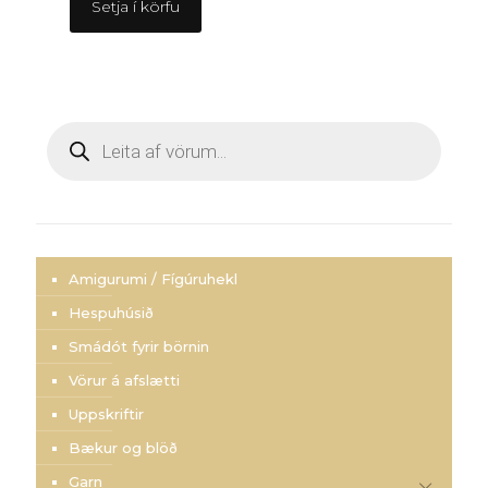
Setja í körfu
Products
search
Amigurumi / Fígúruhekl
Hespuhúsið
Smádót fyrir börnin
Vörur á afslætti
Uppskriftir
Bækur og blöð
Garn