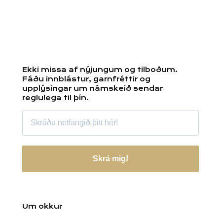
Ekki missa af nýjungum og tilboðum.
Fáðu innblástur, garnfréttir og
upplýsingar um námskeið sendar
reglulega til þín.
Skrá mig!
Um okkur