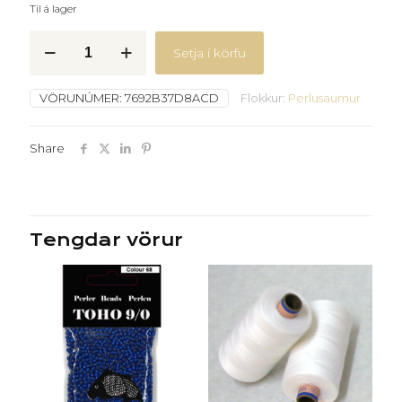
Til á lager
Toho
Setja í körfu
Grænar
67B
quantity
VÖRUNÚMER:
7692B37D8ACD
Flokkur:
Perlusaumur
Share
Tengdar vörur