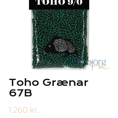
Toho Grænar
67B
1.260
kr.