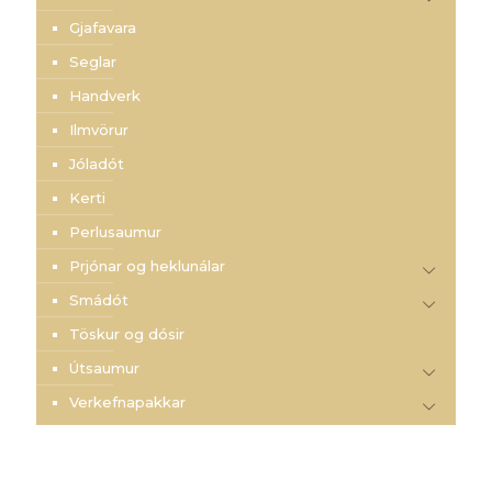
Gjafavara
Seglar
Handverk
Ilmvörur
Jóladót
Kerti
Perlusaumur
Prjónar og heklunálar
Smádót
Töskur og dósir
Útsaumur
Verkefnapakkar