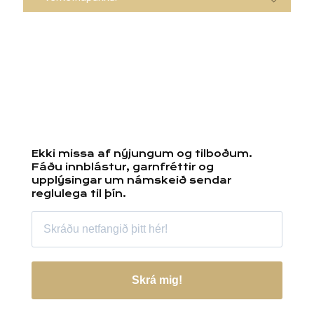
Ekki missa af nýjungum og tilboðum.
Fáðu innblástur, garnfréttir og
upplýsingar um námskeið sendar
reglulega til þín.
Skrá mig!