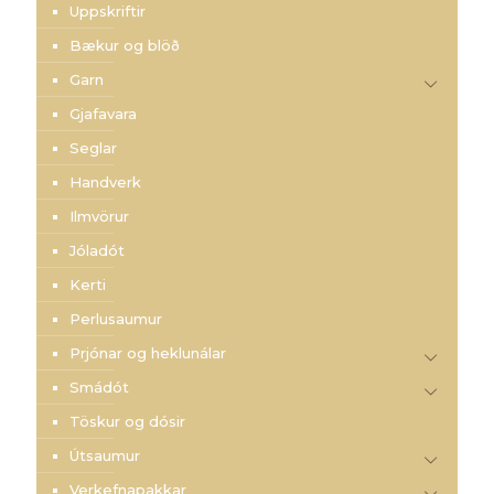
Uppskriftir
Bækur og blöð
Garn
Gjafavara
Seglar
Handverk
Ilmvörur
Jóladót
Kerti
Perlusaumur
Prjónar og heklunálar
Smádót
Töskur og dósir
Útsaumur
Verkefnapakkar