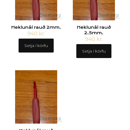
Heklunál rauð 2mm.
Heklunál rauð
940
kr.
2.5mm.
940
kr.
Setja í körfu
Setja í körfu