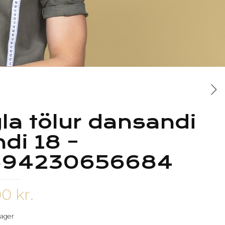
la tölur dansandi
ndi 18 –
694230656684
00
kr.
 lager