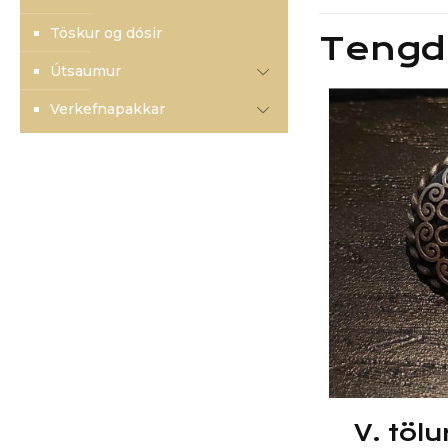
Töskur og dósir
Tengd
Útsaumur
Verkefnapakkar
V. töl