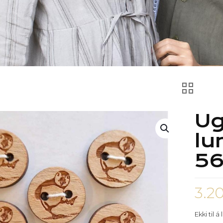
Ug
lu
5
3.2
Ekki til á