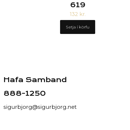
619
132
kr.
Setja í körfu
Hafa Samband
888-1250
sigurbjorg@sigurbjorg.net