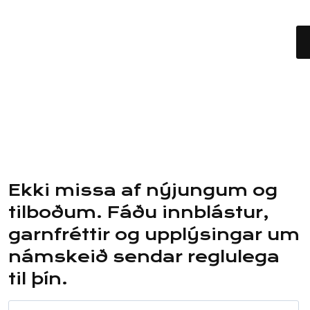
Ekki missa af nýjungum og
tilboðum. Fáðu innblástur,
garnfréttir og upplýsingar um
námskeið sendar reglulega
til þín.