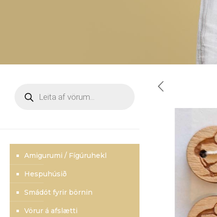
Products
search
Amigurumi / Fígúruhekl
Hespuhúsið
Smádót fyrir börnin
Vörur á afslætti