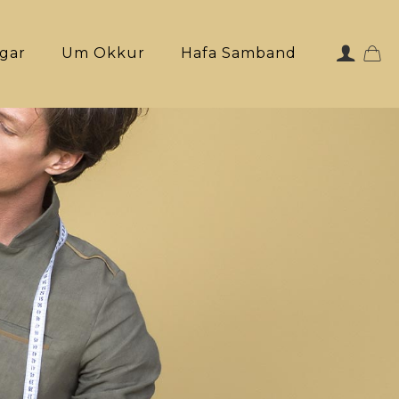
ngar
Um Okkur
Hafa Samband