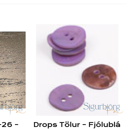
-26 –
Drops Tölur – Fjólublá