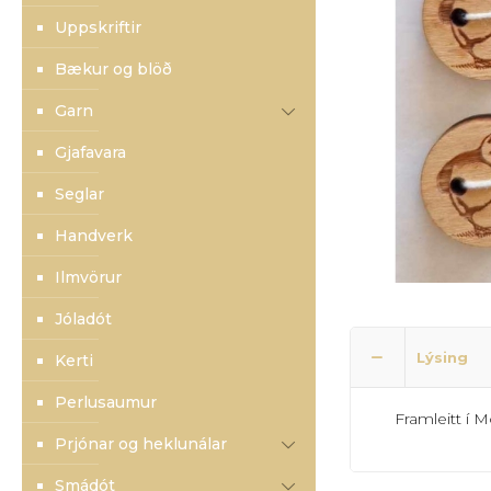
Uppskriftir
Bækur og blöð
Garn
Gjafavara
Seglar
Handverk
Ilmvörur
Jóladót
Lýsing
Kerti
Perlusaumur
Framleitt í 
Prjónar og heklunálar
Smádót