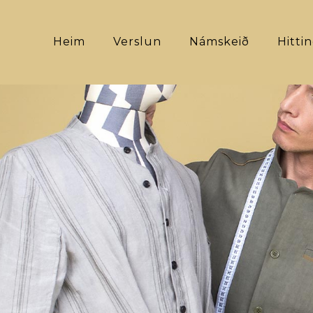
Heim
Verslun
Námskeið
Hitti