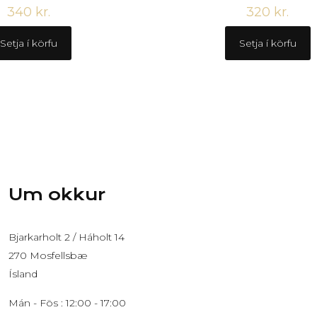
340
kr.
320
kr.
Setja í körfu
Setja í körfu
Um okkur
Bjarkarholt 2 / Háholt 14
270 Mosfellsbæ
Ísland
Mán - Fös : 12:00 - 17:00