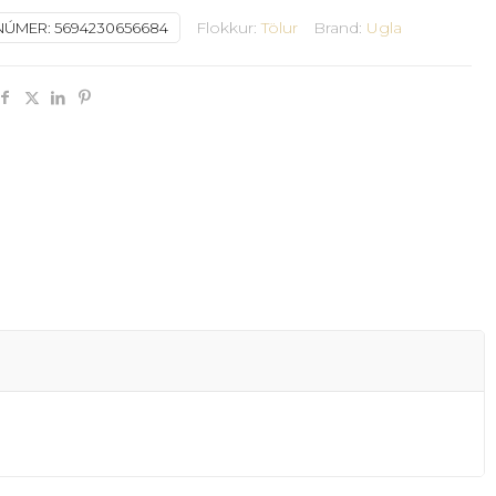
Flokkur:
Tölur
Brand:
Ugla
NÚMER:
5694230656684