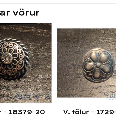
ar vörur
ur – 18379-20
V. tölur – 1729