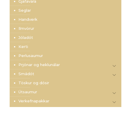
Gjafavara
Seglar
Handverk
Ilmvörur
Jóladót
Kerti
Perlusaumur
Prjónar og heklunálar
Smádót
Töskur og dósir
Útsaumur
Verkefnapakkar