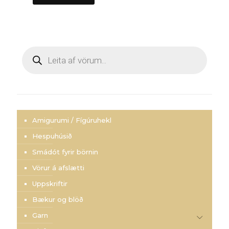
Products
search
Amigurumi / Fígúruhekl
Hespuhúsið
Smádót fyrir börnin
Vörur á afslætti
Uppskriftir
Bækur og blöð
Garn