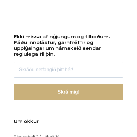
Ekki missa af nýjungum og tilboðum.
Fáðu innblástur, garnfréttir og
upplýsingar um námskeið sendar
reglulega til þín.
Skrá mig!
Um okkur
Bjarkarholt 2 / Háholt 14