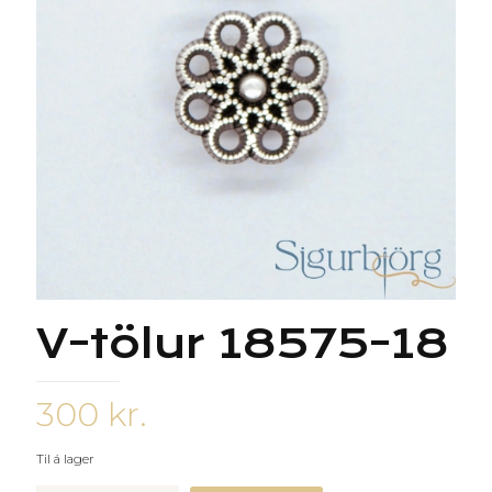
V-tölur 18575-18
300
kr.
Til á lager