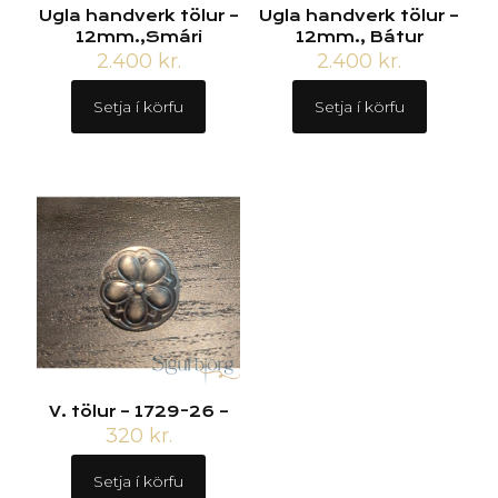
Ugla handverk tölur –
Ugla handverk tölur –
12mm.,Smári
12mm., Bátur
2.400
kr.
2.400
kr.
Setja í körfu
Setja í körfu
V. tölur – 1729-26 –
320
kr.
Setja í körfu