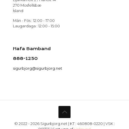
270 Mosfellsbæ
Ísland
Mán - Fös : 12:00 - 17:00
Laugardaga : 12:00 - 15:00
Hafa Samband
888-1250
sigurbjorg@sigurbjorg.net
© 2022 - 2026 Sigurbjorg.net | KT : 460808-0220 | VSK :
98773 | Sett upp af
Vefmynd