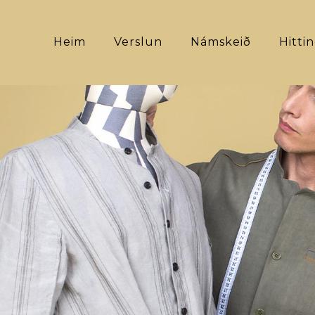
Heim
Verslun
Námskeið
Hitti