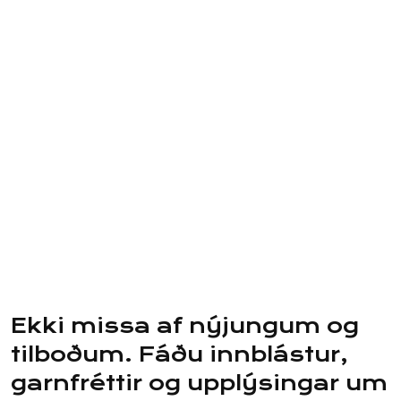
Ekki missa af nýjungum og
tilboðum. Fáðu innblástur,
garnfréttir og upplýsingar um