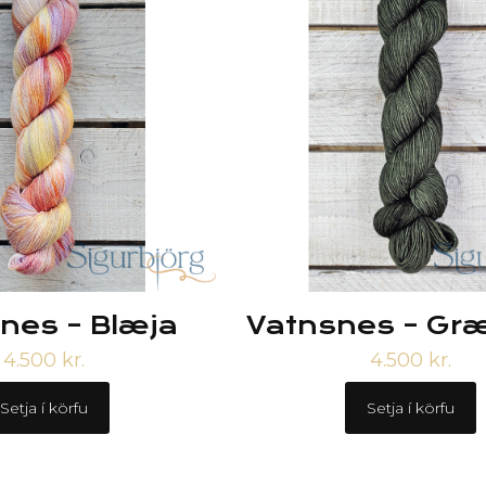
nes – Blæja
Vatnsnes – Gr
4.500
kr.
4.500
kr.
Setja í körfu
Setja í körfu