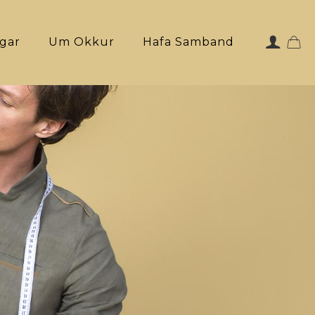
ngar
Um Okkur
Hafa Samband