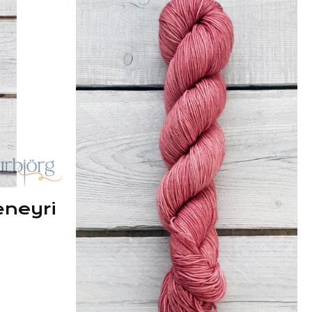
æneyri