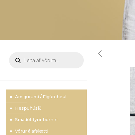
Products
search
Amigurumi / Fígúruhekl
Hespuhúsið
Smádót fyrir börnin
Vörur á afslætti