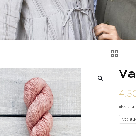
Va
4.5
Ekki til á
VÖRU