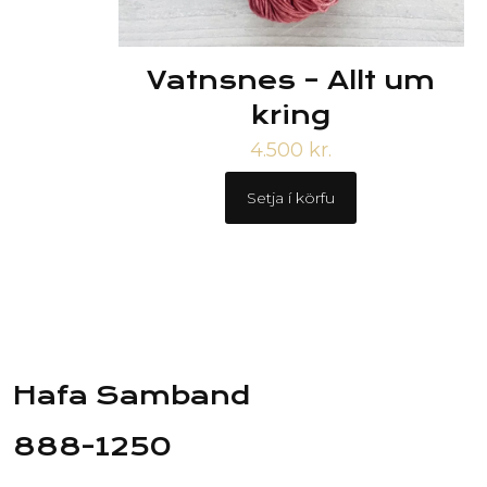
Vatnsnes – Allt um
kring
4.500
kr.
Setja í körfu
Hafa Samband
888-1250