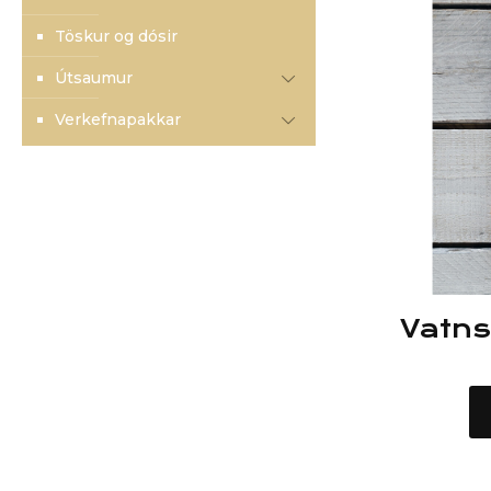
Töskur og dósir
Útsaumur
Verkefnapakkar
Vatns