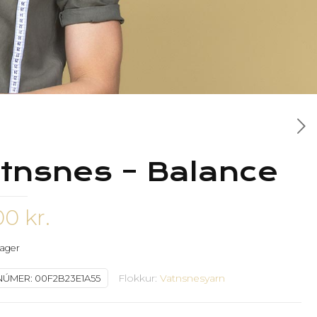
tnsnes – Balance
00
kr.
 lager
Flokkur:
Vatnsnesyarn
NÚMER:
00F2B23E1A55