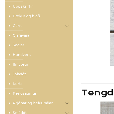
Uppskriftir
Bækur og blöð
Garn
Gjafavara
Seglar
Handverk
Ilmvörur
Jóladót
Kerti
Tengd
Perlusaumur
Prjónar og heklunálar
Smádót