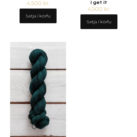
4.500
kr.
I get it
4.500
kr.
Setja í körfu
Setja í körfu