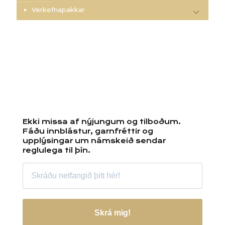
Verkefnapakkar
Ekki missa af nýjungum og tilboðum.
Fáðu innblástur, garnfréttir og
upplýsingar um námskeið sendar
reglulega til þín.
Skrá mig!