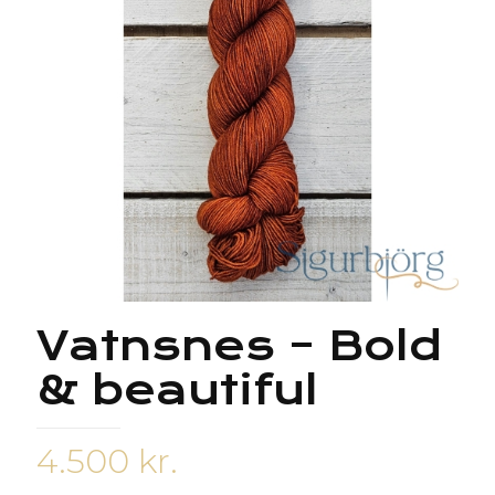
Vatnsnes – Bold
& beautiful
4.500
kr.