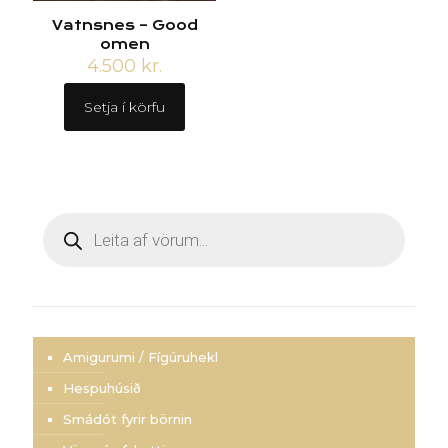
Vatnsnes – Good
omen
4.500
kr.
Setja í körfu
Products
search
Amigurumi / Fígúruhekl
Hespuhúsið
Smádót fyrir börnin