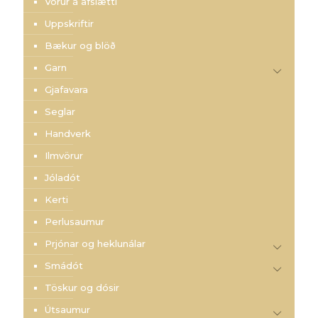
Vörur á afslætti
Uppskriftir
Bækur og blöð
Garn
Gjafavara
Seglar
Handverk
Ilmvörur
Jóladót
Kerti
Perlusaumur
Prjónar og heklunálar
Smádót
Töskur og dósir
Útsaumur