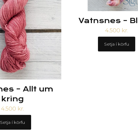
Vatnsnes – B
4.500
kr.
Setja í körfu
es – Allt um
kring
4.500
kr.
Setja í körfu