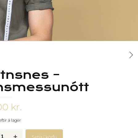
tnsnes –
nsmessunótt
00
kr.
ftir á lager
es
Setja í körfu