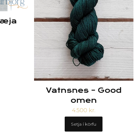
læja
Vatnsnes – Good
omen
4.500
kr.
Setja í körfu