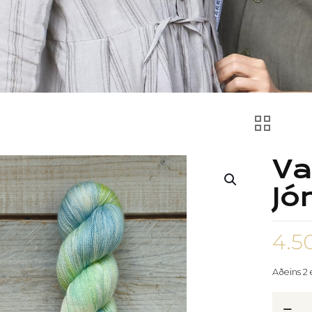
Va
Jó
4.5
Aðeins 2 e
Vatnsn