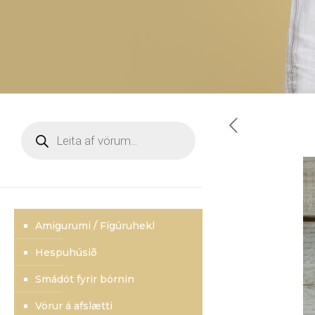
Products
search
Amigurumi / Fígúruhekl
Hespuhúsið
Smádót fyrir börnin
Vörur á afslætti