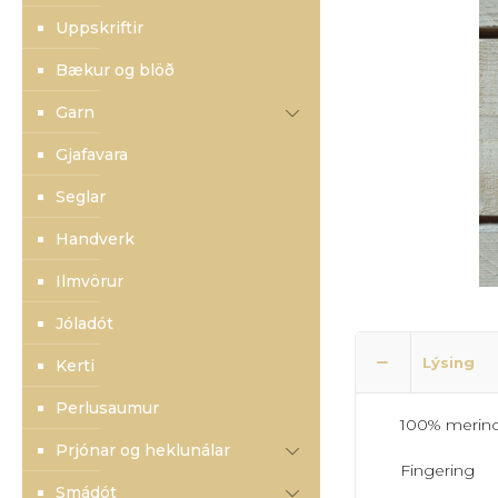
Uppskriftir
Bækur og blöð
Garn
Gjafavara
Seglar
Handverk
Ilmvörur
Jóladót
Lýsing
Kerti
Perlusaumur
100% merino
Prjónar og heklunálar
Fingering
Smádót