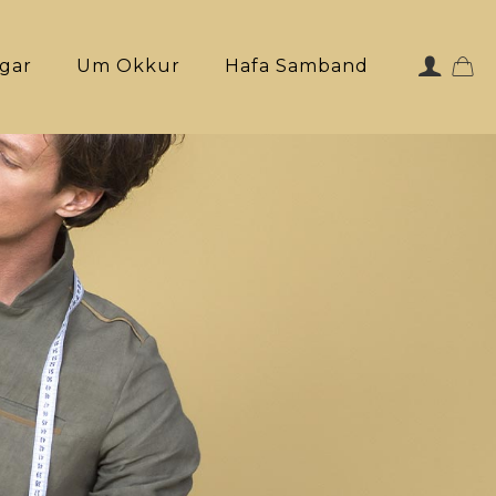
ngar
Um Okkur
Hafa Samband