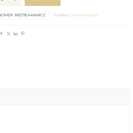
ssunótt
Flokkur:
Vatnsnesyarn
NÚMER:
86D9EA4648CC
y