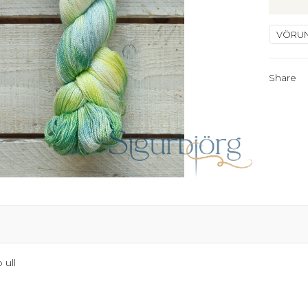
-
Jónsme
VÖRU
quantit
Share
 ull