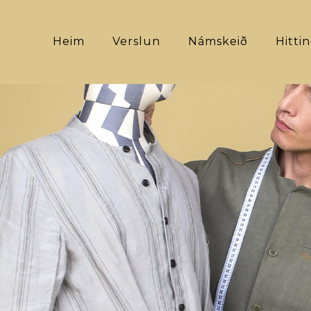
Heim
Verslun
Námskeið
Hitti