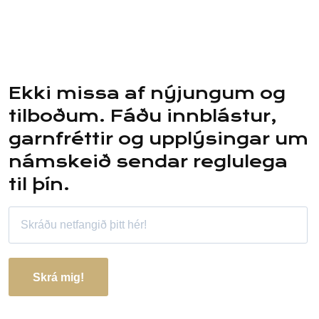
Ekki missa af nýjungum og
tilboðum. Fáðu innblástur,
garnfréttir og upplýsingar um
námskeið sendar reglulega
til þín.
Skrá mig!