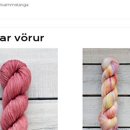
á Hvammstanga
ar vörur