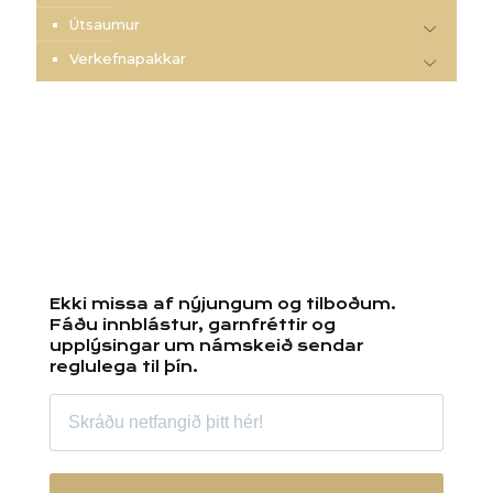
Útsaumur
Verkefnapakkar
Ekki missa af nýjungum og tilboðum.
Fáðu innblástur, garnfréttir og
upplýsingar um námskeið sendar
reglulega til þín.