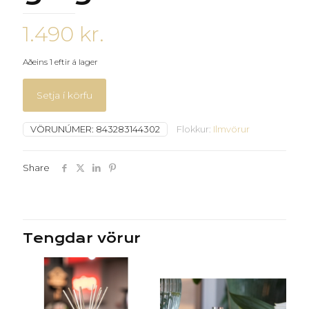
1.490
kr.
Aðeins 1 eftir á lager
Setja í körfu
VÖRUNÚMER:
843283144302
Flokkur:
Ilmvörur
Share
Tengdar vörur