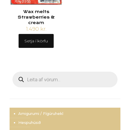
Wax melts
Strawberries &
cream
1.490
kr.
Setja í körfu
Products
search
Amigurumi / Fígúruhekl
Hespuhúsið