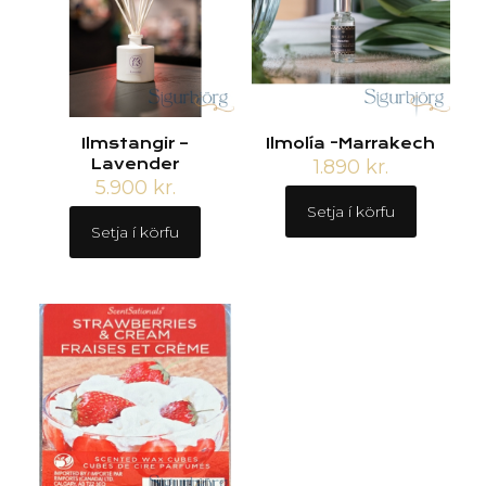
Ilmstangir –
Ilmolía -Marrakech
Lavender
1.890
kr.
5.900
kr.
Setja í körfu
Setja í körfu