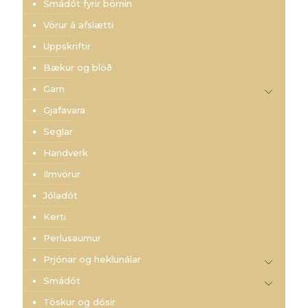
Smádót fyrir börnin
Vörur á afslætti
Uppskriftir
Bækur og blöð
Garn
Gjafavara
Seglar
Handverk
Ilmvörur
Jóladót
Kerti
Perlusaumur
Prjónar og heklunálar
Smádót
Töskur og dósir