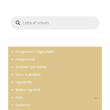
Products
search
Amigurumi / Fígúruhekl
Hespuhúsið
Smádót fyrir börnin
Vörur á afslætti
Uppskriftir
Bækur og blöð
Garn
Gjafavara