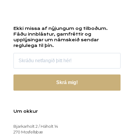
Ekki missa af nýjungum og tilboðum.
Fáðu innblástur, garnfréttir og
upplýsingar um námskeið sendar
reglulega til þín.
Skrá mig!
Um okkur
Bjarkarholt 2 / Háholt 14
270 Mosfellsbæ