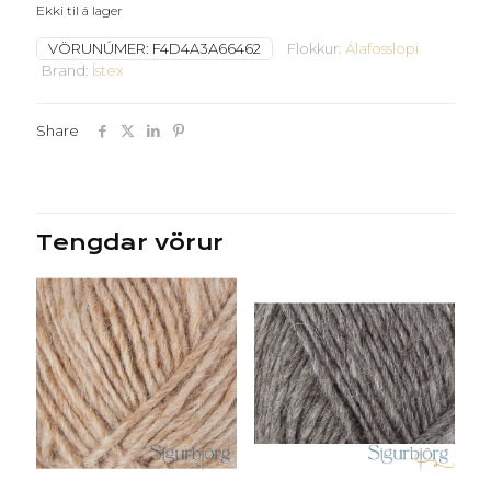
Ekki til á lager
VÖRUNÚMER:
F4D4A3A66462
Flokkur:
Álafosslopi
Brand:
Ístex
Share
Tengdar vörur