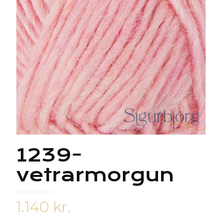
1239-
vetrarmorgun
1.140
kr.