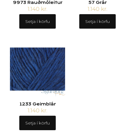
9973 Rauðmóleitur
57 Grár
1.140
kr.
1.140
kr.
Setja í körfu
Setja í körfu
1233 Geimblár
1.140
kr.
Setja í körfu