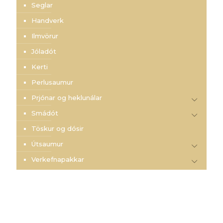
Seglar
Handverk
Ilmvörur
Jóladót
Kerti
Perlusaumur
Prjónar og heklunálar
Smádót
Töskur og dósir
Útsaumur
Verkefnapakkar