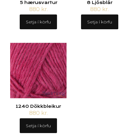
5 hærusvartur
8 Ljósblár
880
kr.
880
kr.
Setja í körfu
Setja í körfu
1240 Dökkbleikur
880
kr.
Setja í körfu