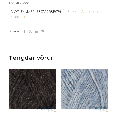
Ekki til á lager
VÖRUNÚMER:
987A3268E074
Flokkur:
Álafosslopi
Brand:
Ístex
Share
Tengdar vörur