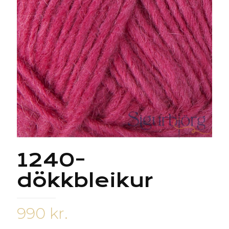
1240-
dökkbleikur
990
kr.