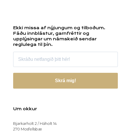
Ekki missa af nýjungum og tilboðum.
Fáðu innblástur, garnfréttir og
upplýsingar um námskeið sendar
reglulega til þín.
Skrá mig!
Um okkur
Bjarkarholt 2 / Háholt 14
270 Mosfellsbæ