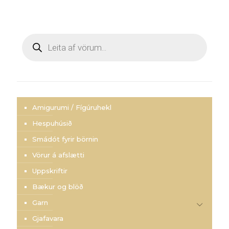
Products
search
Amigurumi / Fígúruhekl
Hespuhúsið
Smádót fyrir börnin
Vörur á afslætti
Uppskriftir
Bækur og blöð
Garn
Gjafavara