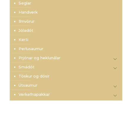
Seglar
Handverk
Ilmvörur
Jóladót
Kerti
Perlusaumur
Prjónar og heklunálar
Smádót
Töskur og dósir
Útsaumur
Verkefnapakkar