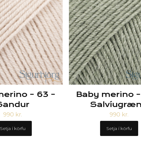
erino – 63 –
Baby merino –
Sandur
Salvíugræ
990
kr.
990
kr.
Setja í körfu
Setja í körfu