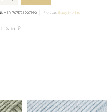
Flokkur:
Baby Merino
NÚMER:
7071723007990
sblár
y