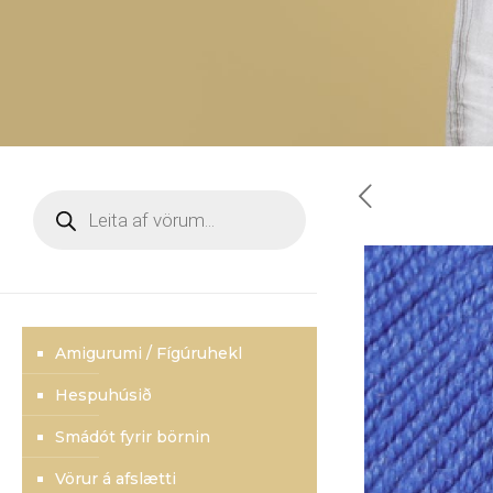
Products
search
Amigurumi / Fígúruhekl
Hespuhúsið
Smádót fyrir börnin
Vörur á afslætti