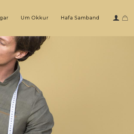
ngar
Um Okkur
Hafa Samband