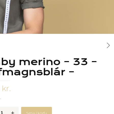
by merino – 33 –
fmagnsblár –
0
kr.
r
Setja í körfu