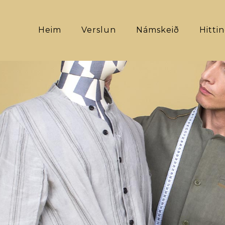
Heim
Verslun
Námskeið
Hitti