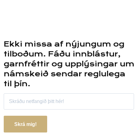
Ekki missa af nýjungum og
tilboðum. Fáðu innblástur,
garnfréttir og upplýsingar um
námskeið sendar reglulega
til þín.
Skrá mig!