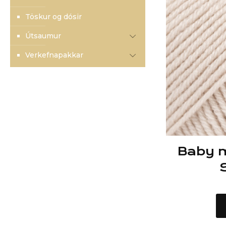
Töskur og dósir
Útsaumur
Verkefnapakkar
Baby m