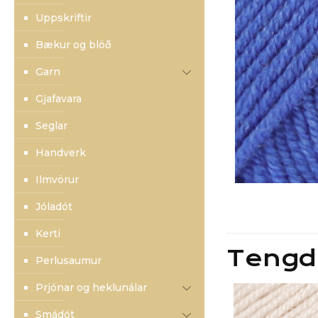
Uppskriftir
Bækur og blöð
Garn
Gjafavara
Seglar
Handverk
Ilmvörur
Jóladót
Kerti
Tengd
Perlusaumur
Prjónar og heklunálar
Smádót