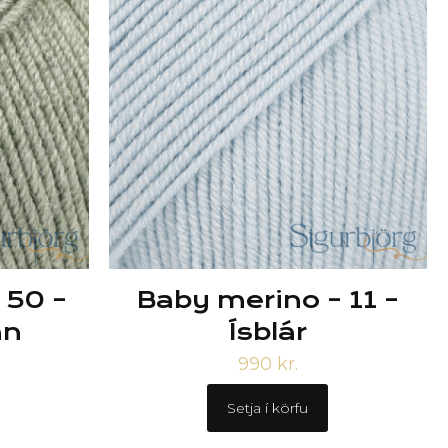
 50 –
Baby merino – 11 –
nn
Ísblár
990
kr.
Setja í körfu