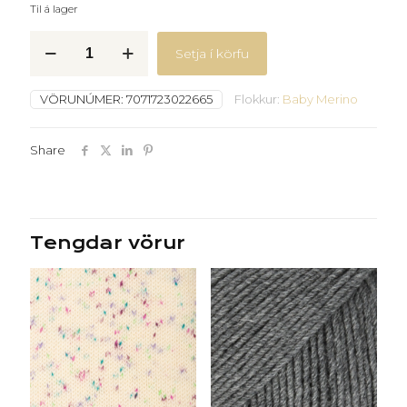
Til á lager
Baby
Setja í körfu
merino
-
62
VÖRUNÚMER:
7071723022665
Flokkur:
Baby Merino
-
Millibrúnn
quantity
Share
Tengdar vörur