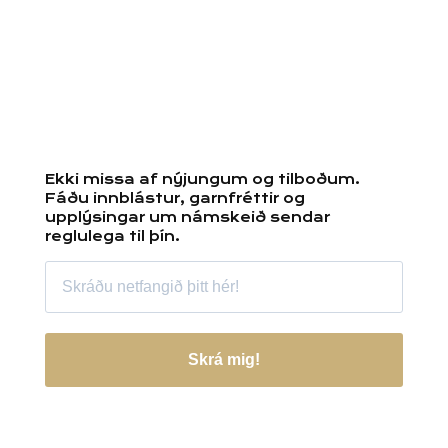
Ekki missa af nýjungum og tilboðum.
Fáðu innblástur, garnfréttir og
upplýsingar um námskeið sendar
reglulega til þín.
Skrá mig!