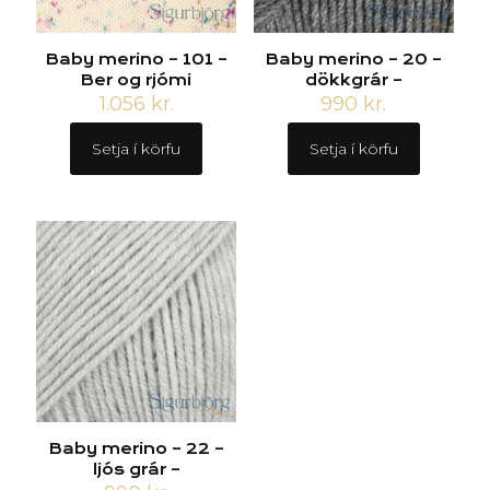
Baby merino – 101 –
Baby merino – 20 –
Ber og rjómi
dökkgrár –
1.056
kr.
990
kr.
Setja í körfu
Setja í körfu
Baby merino – 22 –
ljós grár –