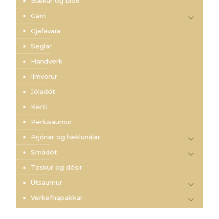
Bækur og blöð
Garn
Gjafavara
Seglar
Handverk
Ilmvörur
Jóladót
Kerti
Perlusaumur
Prjónar og heklunálar
Smádót
Töskur og dósir
Útsaumur
Verkefnapakkar