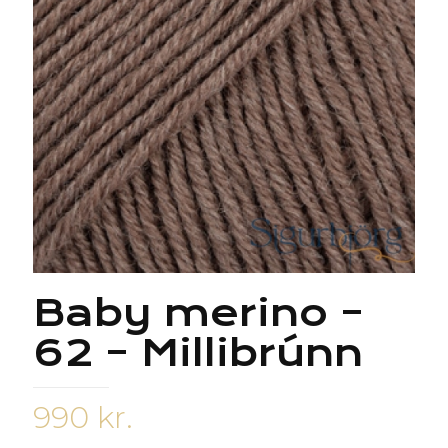
Baby merino –
62 – Millibrúnn
990
kr.