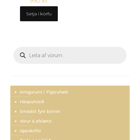
990
kr.
Setja í körfu
Products
search
Amigurumi / Fígúruhekl
Hespuhúsið
Smádót fyrir börnin
Vörur á afslætti
Uppskriftir