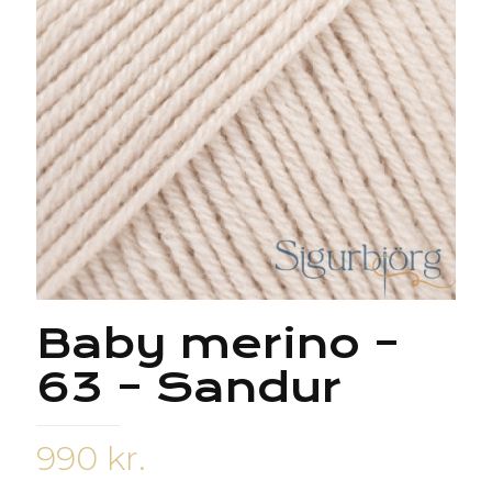
Baby merino –
63 – Sandur
990
kr.