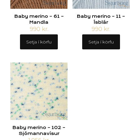
Baby merino – 61 –
Baby merino – 11 –
Mandla
Ísblár
990
kr.
990
kr.
Setja í körfu
Setja í körfu
Baby merino – 102 –
Sjómannavísur