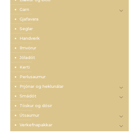
Garn
Gjafavara
Seglar
Handverk
Ilmvörur
Jóladót
Kerti
Perlusaumur
Prjónar og heklunálar
Smádót
Töskur og dósir
Útsaumur
Verkefnapakkar