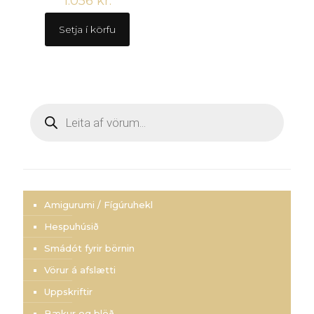
1.056
kr.
Setja í körfu
Products
search
Amigurumi / Fígúruhekl
Hespuhúsið
Smádót fyrir börnin
Vörur á afslætti
Uppskriftir
Bækur og blöð