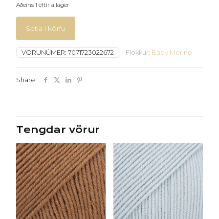
Aðeins 1 eftir á lager
Setja í körfu
VÖRUNÚMER:
7071723022672
Flokkur:
Baby Merino
Share
Tengdar vörur