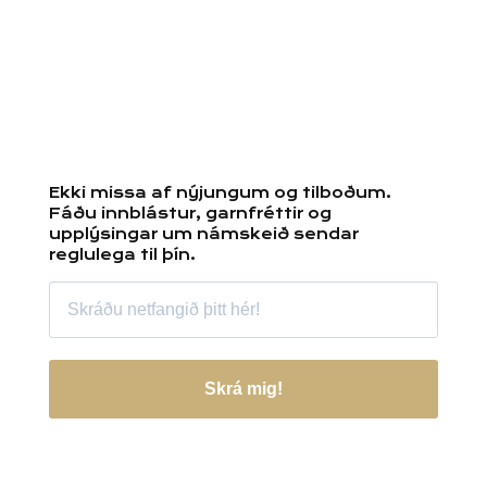
Ekki missa af nýjungum og tilboðum.
Fáðu innblástur, garnfréttir og
upplýsingar um námskeið sendar
reglulega til þín.
Skrá mig!