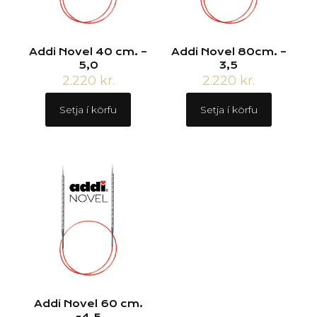
Addi Novel 40 cm. –
Addi Novel 80cm. –
5,0
3,5
2.220
kr.
2.220
kr.
Setja í körfu
Setja í körfu
Addi Novel 60 cm.
-4.5