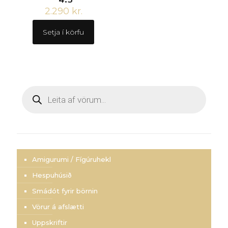
2.290
kr.
Setja í körfu
Products
search
Amigurumi / Fígúruhekl
Hespuhúsið
Smádót fyrir börnin
Vörur á afslætti
Uppskriftir