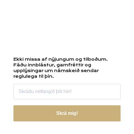
Ekki missa af nýjungum og tilboðum.
Fáðu innblástur, garnfréttir og
upplýsingar um námskeið sendar
reglulega til þín.
Skrá mig!