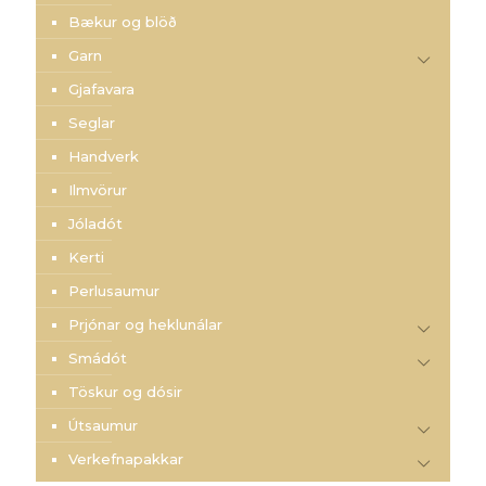
Bækur og blöð
Garn
Gjafavara
Seglar
Handverk
Ilmvörur
Jóladót
Kerti
Perlusaumur
Prjónar og heklunálar
Smádót
Töskur og dósir
Útsaumur
Verkefnapakkar