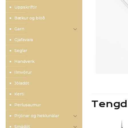
Uppskriftir
Bækur og blöð
Garn
Gjafavara
Seglar
Handverk
Ilmvörur
Jóladót
Kerti
Tengd
Perlusaumur
Prjónar og heklunálar
Smádót