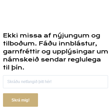
Ekki missa af nýjungum og
tilboðum. Fáðu innblástur,
garnfréttir og upplýsingar um
námskeið sendar reglulega
til þín.
Skrá mig!