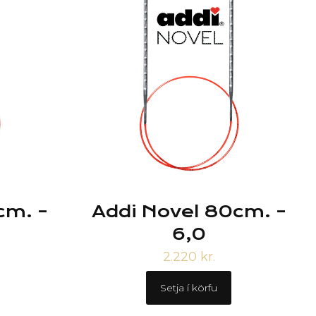
cm. –
Addi Novel 80cm. –
6,0
2.220
kr.
Setja í körfu