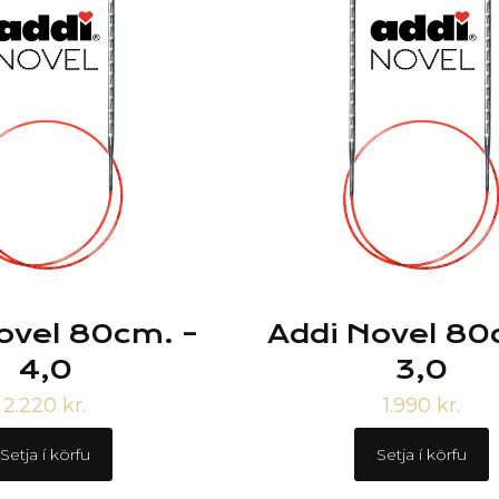
ovel 80cm. –
Addi Novel 80
4,0
3,0
2.220
kr.
1.990
kr.
Setja í körfu
Setja í körfu