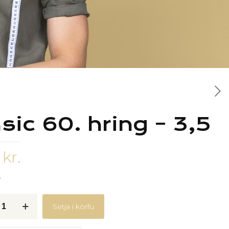
sic 60. hring – 3,5
0
kr.
r
Setja í körfu