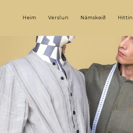
Heim
Verslun
Námskeið
Hitti