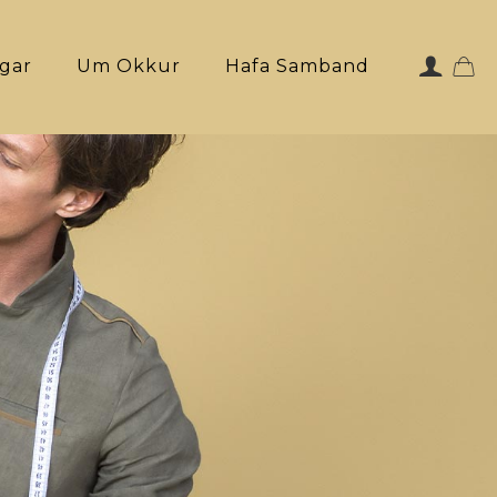
ngar
Um Okkur
Hafa Samband