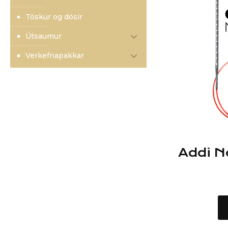
Töskur og dósir
Útsaumur
Verkefnapakkar
Addi N