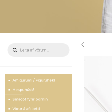
Products
search
Amigurumi / Fígúruhekl
Hespuhúsið
Smádót fyrir börnin
Vörur á afslætti