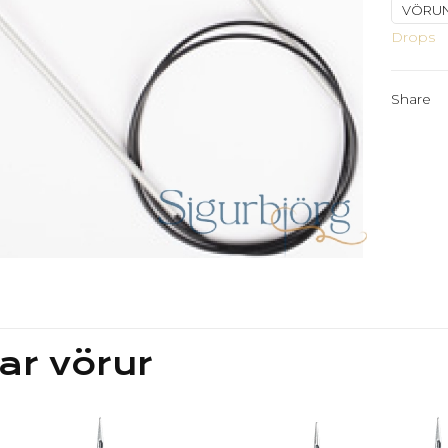
VÖRU
-
Drops
3,5
quantit
Share
ar vörur