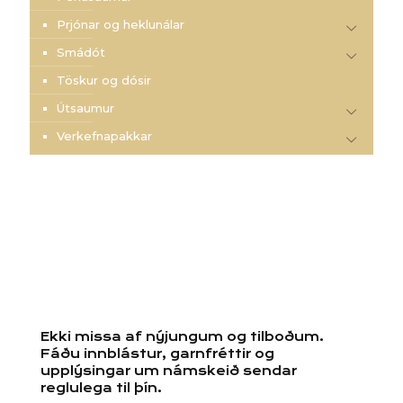
Prjónar og heklunálar
Smádót
Töskur og dósir
Útsaumur
Verkefnapakkar
Ekki missa af nýjungum og tilboðum.
Fáðu innblástur, garnfréttir og
upplýsingar um námskeið sendar
reglulega til þín.