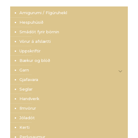
Amigurumi / Fígúruhekl
Hespuhúsið
Smádót fyrir börnin
Vörur á afslætti
Uppskriftir
Bækur og blöð
Garn
Gjafavara
Seglar
Handverk
Ilmvörur
Jóladót
Kerti
Perlusaumur