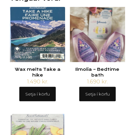
Wax melts Take a
Ilmolía – Bedtime
hike
bath
1.490
kr.
1.690
kr.
Setja í körfu
Setja í körfu