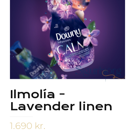
Ilmolía -
Lavender linen
1.690
kr.