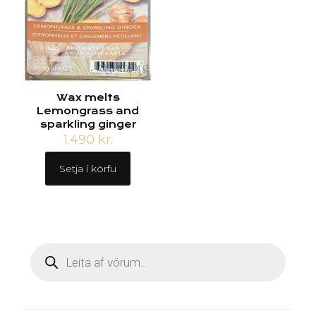
Wax melts
Lemongrass and
sparkling ginger
1.490
kr.
Setja í körfu
Products
search