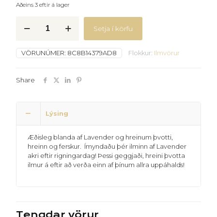
Aðeins 3 eftir á lager
Ilmolía
Setja í körfu
-
Lavender
linen
VÖRUNÚMER:
8C8B14379AD8
Flokkur:
Ilmvörur
quantity
Share
Lýsing
Æðisleg blanda af Lavender og hreinum þvotti,
hreinn og ferskur. Ímyndaðu þér ilminn af Lavender
akri eftir rigningardag! Þessi geggjaði, hreini þvotta
ilmur á eftir að verða einn af þínum allra uppáhalds!
Tengdar vörur