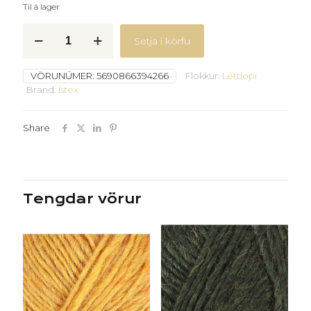
Til á lager
Léttlopi
Setja í körfu
-
9426
-
VÖRUNÚMER:
5690866394266
Flokkur:
Léttlopi
Gulgrænn
Brand:
Ístex
-
quantity
Share
Tengdar vörur