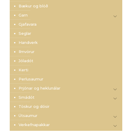
Bækur og blöð
Garn
Gjafavara
Seglar
Handverk
Ilmvörur
Jóladót
Kerti
Perlusaumur
Prjónar og heklunálar
Smádót
Töskur og dósir
Útsaumur
Verkefnapakkar