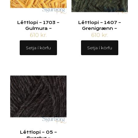
Léttlopi – 1703 –
Léttlopi – 1407 –
Gulmura –
Grenigrænn –
610
kr.
610
kr.
Setja í körfu
Setja í körfu
Léttlopi – 05 –
Svartur –