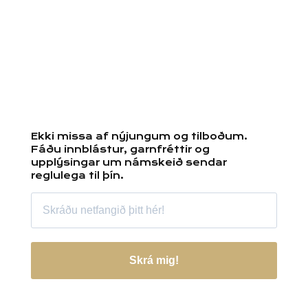
Ekki missa af nýjungum og tilboðum.
Fáðu innblástur, garnfréttir og
upplýsingar um námskeið sendar
reglulega til þín.
Skrá mig!