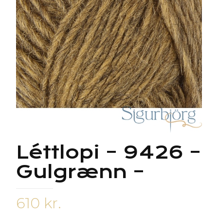
Léttlopi – 9426 –
Gulgrænn –
610
kr.