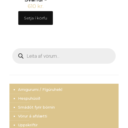
610
kr.
Setja í körfu
Products
search
Amigurumi / Fígúruhekl
Hespuhúsið
Smádót fyrir börnin
Vörur á afslætti
Uppskriftir