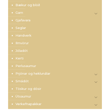
Bækur og blöð
Garn
Gjafavara
Seglar
Handverk
Ilmvörur
Jóladót
Kerti
Perlusaumur
Prjónar og heklunálar
Smádót
Töskur og dósir
Útsaumur
Verkefnapakkar