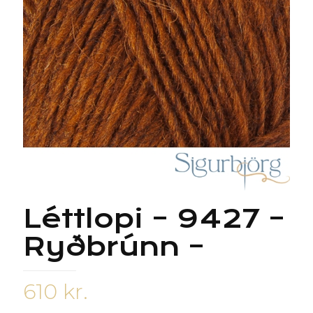
Léttlopi – 9427 –
Ryðbrúnn –
610
kr.