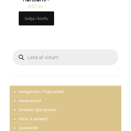
610
kr.
Setja í körfu
Products
search
Amigurumi / Fígúruhekl
Hespuhúsið
Smádót fyrir börnin
Vörur á afslætti
Uppskriftir