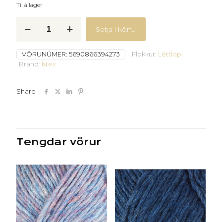
Til á lager
Léttlopi
Setja í körfu
-
9427
-
VÖRUNÚMER:
5690866394273
Flokkur:
Léttlopi
Ryðbrúnn
Brand:
Ístex
-
quantity
Share
Tengdar vörur