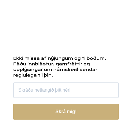
Ekki missa af nýjungum og tilboðum.
Fáðu innblástur, garnfréttir og
upplýsingar um námskeið sendar
reglulega til þín.
Skrá mig!