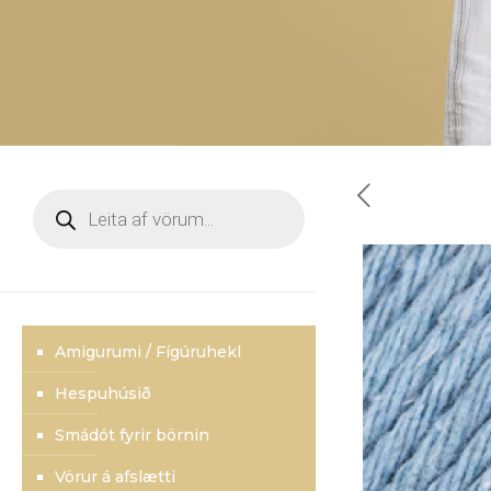
Products
search
Amigurumi / Fígúruhekl
Hespuhúsið
Smádót fyrir börnin
Vörur á afslætti