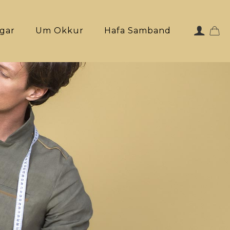
ngar
Um Okkur
Hafa Samband