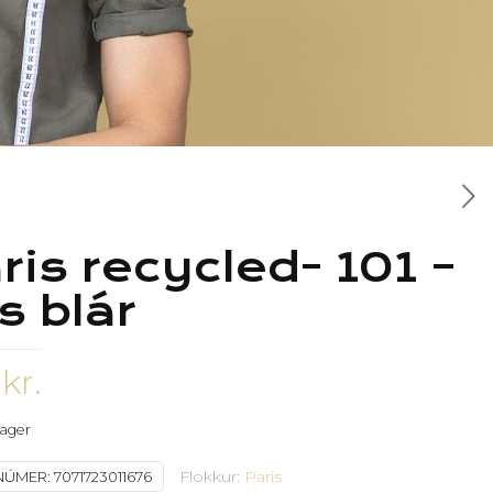
ris recycled- 101 –
ós blár
4
kr.
 lager
Flokkur:
Paris
NÚMER:
7071723011676