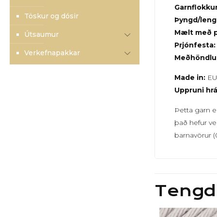
Garnflokkur
Töskur og dósir
Þyngd/leng
Mælt með p
Útsaumur
Prjónfesta:
Verkefnapakkar
Meðhöndlu
Made in:
E
Uppruni hrá
Þetta garn e
það hefur ver
barnavörur (0
Tengd