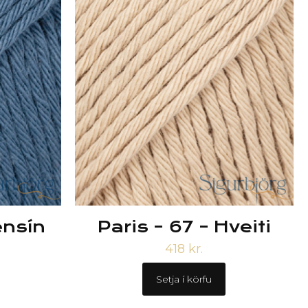
ensín
Paris – 67 – Hveiti
418
kr.
Setja í körfu