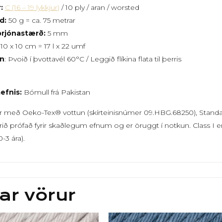
:
C (16 – 19 lykkjur
)
/ 10 ply / aran / worsted
d:
50 g = ca. 75 metrar
rjónastærð:
5 mm
10 x 10 cm = 17 l x 22 umf
n
: Þvoið í þvottavél 60°C / Leggið flíkina flata til þerris
U
efnis:
Bómull frá Pakistan
r með Oeko-Tex® vottun (skírteinisnúmer 09.HBG.68250), Standard 
ið prófað fyrir skaðlegum efnum og er öruggt í notkun. Class I er 
-3 ára).
ar vörur