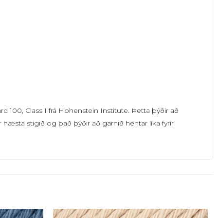
100, Class I frá Hohenstein Institute. Þetta þýðir að
hæsta stigið og það þýðir að garnið hentar líka fyrir