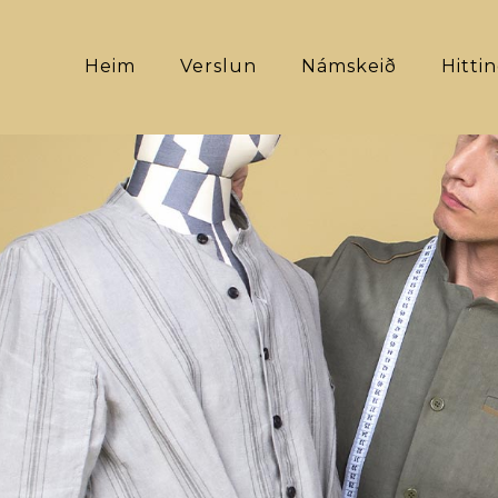
Heim
Verslun
Námskeið
Hitti