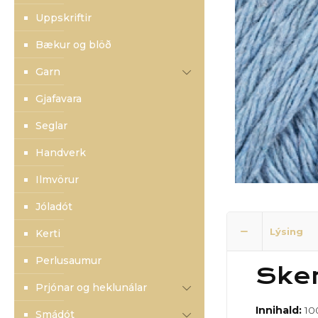
Uppskriftir
Bækur og blöð
Garn
Gjafavara
Seglar
Handverk
Ilmvörur
Jóladót
Lýsing
Kerti
Perlusaumur
Skem
Prjónar og heklunálar
Innihald:
10
Smádót