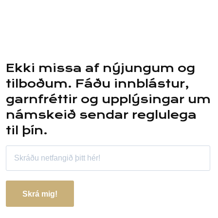
Ekki missa af nýjungum og
tilboðum. Fáðu innblástur,
garnfréttir og upplýsingar um
námskeið sendar reglulega
til þín.
Skrá mig!