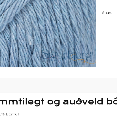
Share
mtilegt og auðveld bóm
0% Bómull