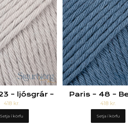
23 – ljósgrár –
Paris – 48 – B
418
kr.
418
kr.
Setja í körfu
Setja í körfu