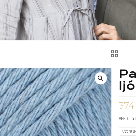
Pa
lj
37
Ekki til á
VÖRU