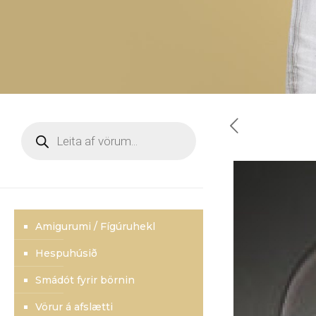
Products
search
Amigurumi / Fígúruhekl
Hespuhúsið
Smádót fyrir börnin
Vörur á afslætti