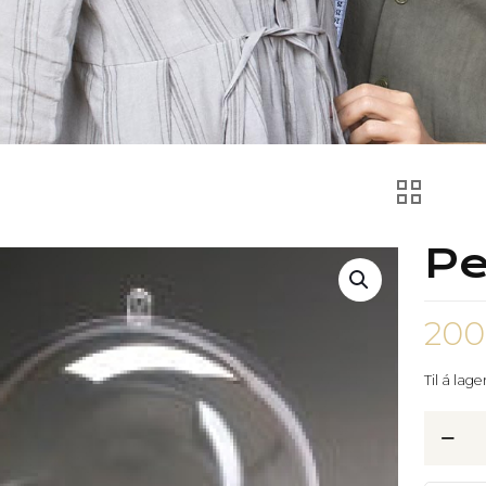
Pe
20
Til á lage
Perl
-
Plastkú