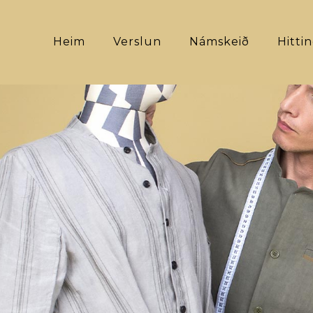
Heim
Verslun
Námskeið
Hitti