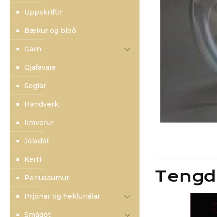
Uppskriftir
Bækur og blöð
Garn
Gjafavara
Seglar
Handverk
Ilmvörur
Jóladót
Kerti
Tengd
Perlusaumur
Prjónar og heklunálar
Smádót