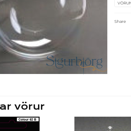
VÖRU
quantit
Share
ar vörur