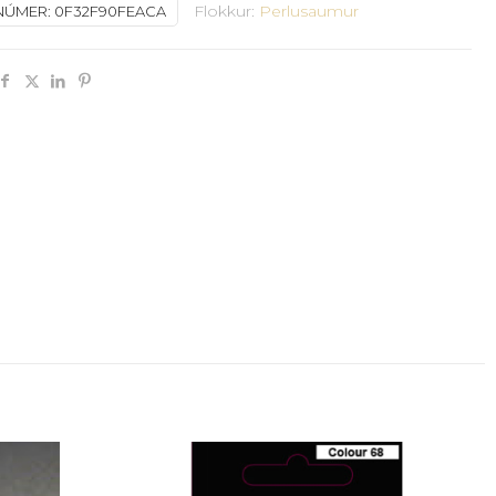
Flokkur:
Perlusaumur
NÚMER:
0F32F90FEACA
y