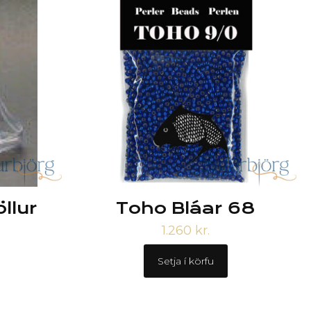
öllur
Toho Bláar 68
1.260
kr.
Setja í körfu