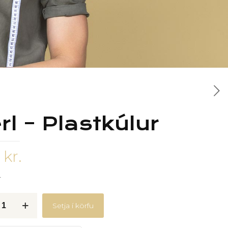
rl – Plastkúlur
0
kr.
r
Setja í körfu
lur