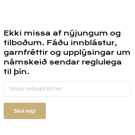
Ekki missa af nýjungum og
tilboðum. Fáðu innblástur,
garnfréttir og upplýsingar um
námskeið sendar reglulega
til þín.
Skrá mig!