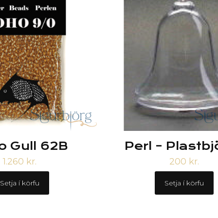
o Gull 62B
Perl – Plastbj
1.260
kr.
200
kr.
Setja í körfu
Setja í körfu