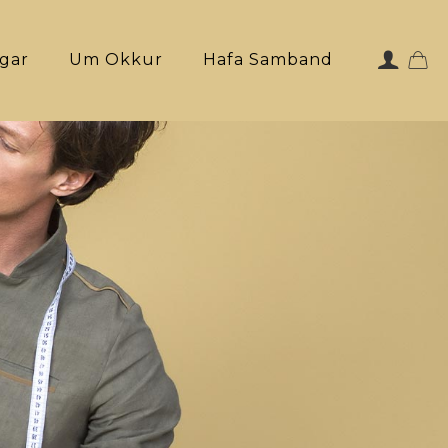
ngar
Um Okkur
Hafa Samband