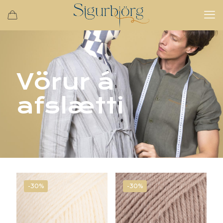
Vörur á
afslætti
-30%
-30%