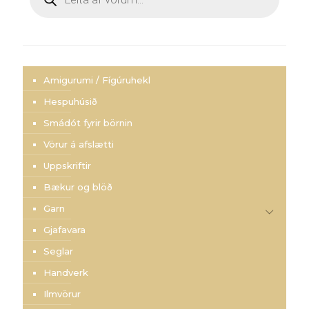
search
Amigurumi / Fígúruhekl
Hespuhúsið
Smádót fyrir börnin
Vörur á afslætti
Uppskriftir
Bækur og blöð
Garn
Gjafavara
Seglar
Handverk
Ilmvörur