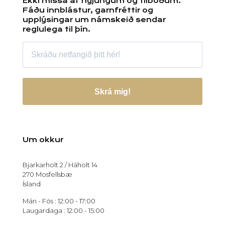
Ekki missa af nýjungum og tilboðum.
Fáðu innblástur, garnfréttir og
upplýsingar um námskeið sendar
reglulega til þín.
Skrá mig!
Um okkur
Bjarkarholt 2 / Háholt 14
270 Mosfellsbæ
Ísland
Mán - Fös : 12:00 - 17:00
Laugardaga : 12:00 - 15:00