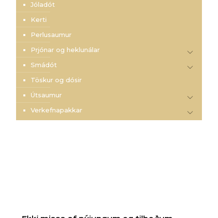
Jóladót
Kerti
Perlusaumur
Prjónar og heklunálar
Smádót
Töskur og dósir
Útsaumur
Verkefnapakkar